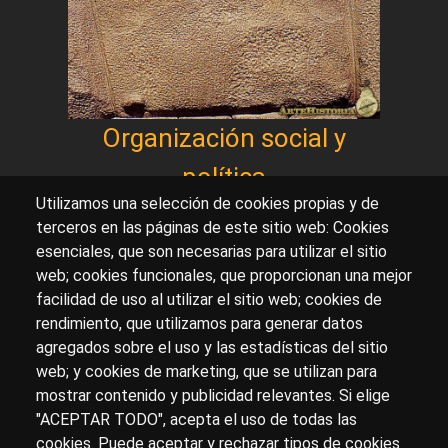
Organización social y
política
Utilizamos una selección de cookies propias y de
terceros en las páginas de este sitio web: Cookies
esenciales, que son necesarias para utilizar el sitio
Sobre artehistoria.com
web; cookies funcionales, que proporcionan una mejor
facilidad de uso al utilizar el sitio web; cookies de
Para ponerte en contacto con nosotros, escríbenos en
rendimiento, que utilizamos para generar datos
el formulario de
contacto
agregados sobre el uso y las estadísticas del sitio
Accesibilidad
Aviso Legal
Privacidad
web; y cookies de marketing, que se utilizan para
mostrar contenido y publicidad relevantes. Si elige
"ACEPTAR TODO", acepta el uso de todas las
cookies. Puede aceptar y rechazar tipos de cookies