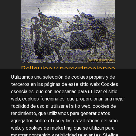
Reliquias y peregrinaciones
Utilizamos una selección de cookies propias y de
terceros en las páginas de este sitio web: Cookies
esenciales, que son necesarias para utilizar el sitio
Sobre artehistoria.com
web; cookies funcionales, que proporcionan una mejor
facilidad de uso al utilizar el sitio web; cookies de
Para ponerte en contacto con nosotros, escríbenos en
rendimiento, que utilizamos para generar datos
el formulario de
contacto
agregados sobre el uso y las estadísticas del sitio
Accesibilidad
Aviso Legal
Privacidad
web; y cookies de marketing, que se utilizan para
mostrar contenido y publicidad relevantes. Si elige