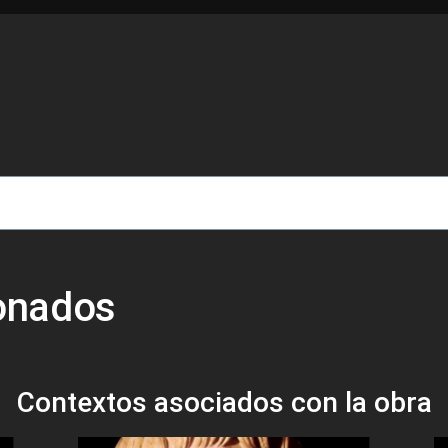
de ayuda a la navegación
ionados
Contextos asociados con la obra