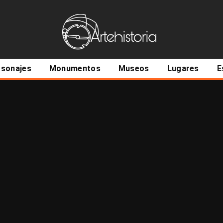
ncipal
rsonajes
Monumentos
Museos
Lugares
E