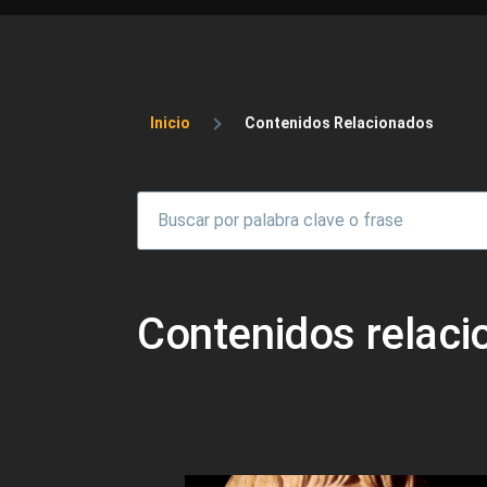
Sobrescribir enlaces 
Inicio
Contenidos Relacionados
Contenidos relac