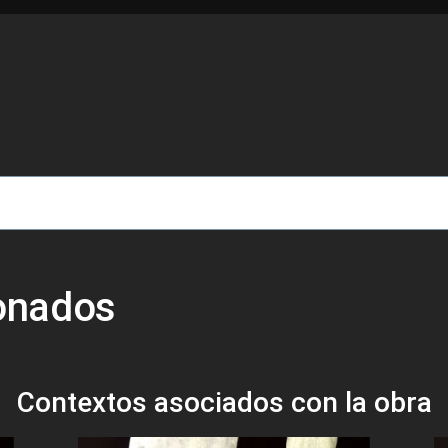
de ayuda a la navegación
ionados
Contextos asociados con la obra