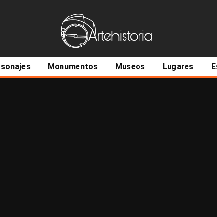
ncipal
rsonajes
Monumentos
Museos
Lugares
E