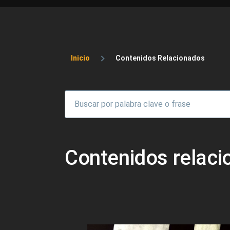
Sobrescribir enlaces 
Inicio
Contenidos Relacionados
Contenidos relac