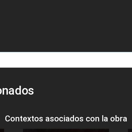
de ayuda a la navegación
ionados
Contextos asociados con la obra