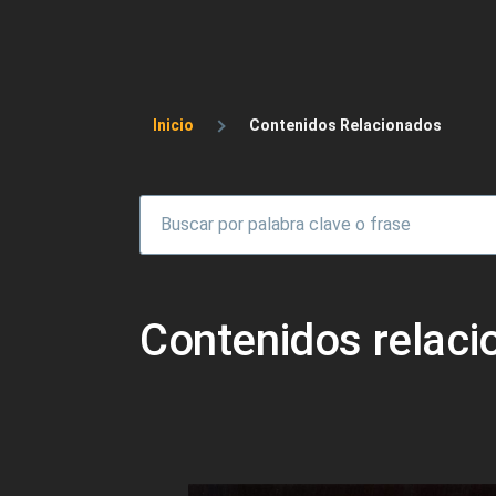
Sobrescribir enlaces 
Inicio
Contenidos Relacionados
Contenidos relac