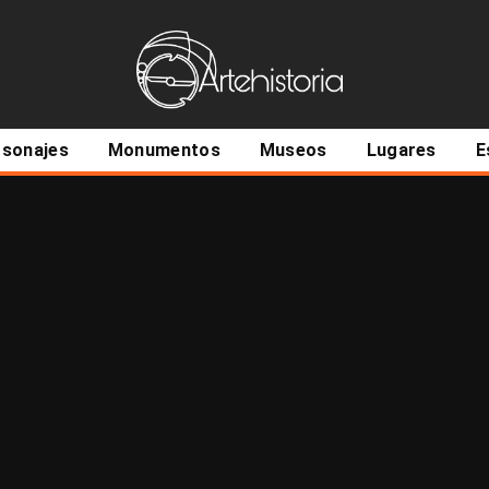
ncipal
rsonajes
Monumentos
Museos
Lugares
E