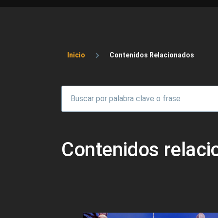
Sobrescribir enlaces 
Inicio
Contenidos Relacionados
Contenidos relac