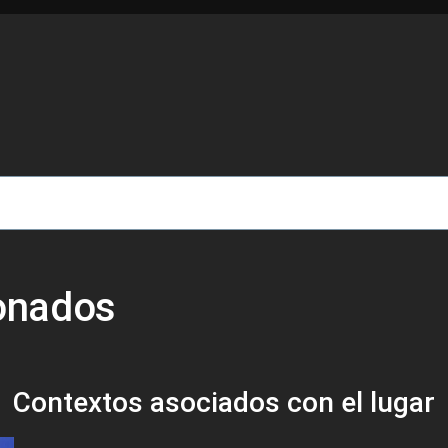
de ayuda a la navegación
ionados
Contextos asociados con el lugar