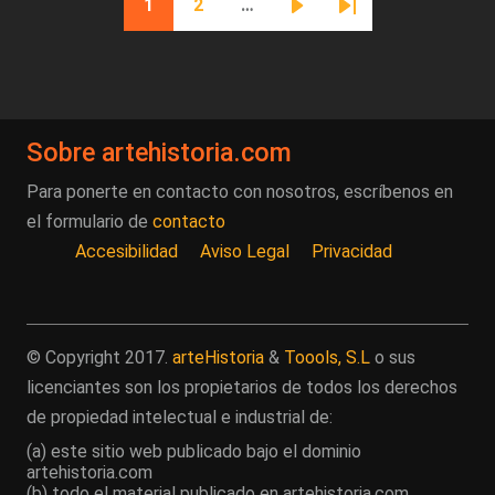
1
2
…
Página actual
Página
Siguiente página
Última página
Sobre artehistoria.com
Para ponerte en contacto con nosotros, escríbenos en
el formulario de
contacto
Accesibilidad
Aviso Legal
Privacidad
© Copyright 2017.
arteHistoria
&
Toools, S.L
o sus
licenciantes son los propietarios de todos los derechos
de propiedad intelectual e industrial de:
(a) este sitio web publicado bajo el dominio
artehistoria.com
(b) todo el material publicado en artehistoria.com