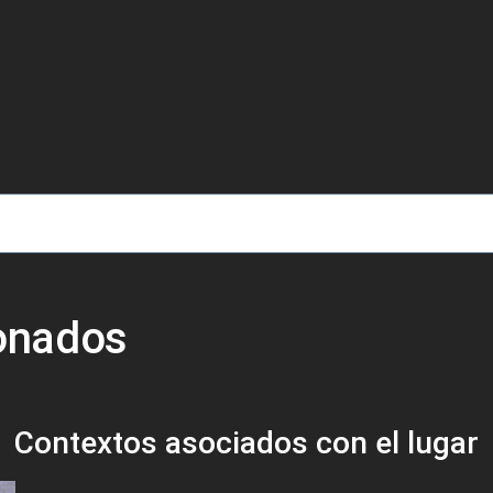
de ayuda a la navegación
ionados
Contextos asociados con el lugar