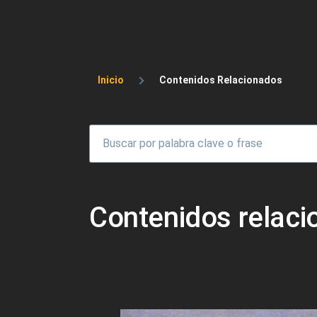
Sobrescribir enlaces 
Inicio
Contenidos Relacionados
Contenidos relac