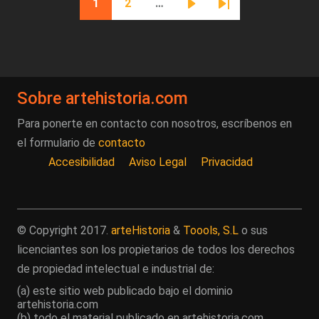
1
2
…
Página actual
Página
Siguiente página
Última página
Sobre artehistoria.com
Para ponerte en contacto con nosotros, escríbenos en
el formulario de
contacto
Accesibilidad
Aviso Legal
Privacidad
© Copyright 2017.
arteHistoria
&
Toools, S.L
o sus
licenciantes son los propietarios de todos los derechos
de propiedad intelectual e industrial de:
(a) este sitio web publicado bajo el dominio
artehistoria.com
(b) todo el material publicado en artehistoria.com