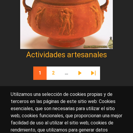
Actividades artesanales
Paginación
1
2
…
Página actual
Página
Siguiente página
Última página
Utilizamos una selección de cookies propias y de
terceros en las páginas de este sitio web: Cookies
esenciales, que son necesarias para utilizar el sitio
Sobre artehistoria.com
web; cookies funcionales, que proporcionan una mejor
facilidad de uso al utilizar el sitio web; cookies de
Para ponerte en contacto con nosotros, escríbenos en
rendimiento, que utilizamos para generar datos
el formulario de
contacto