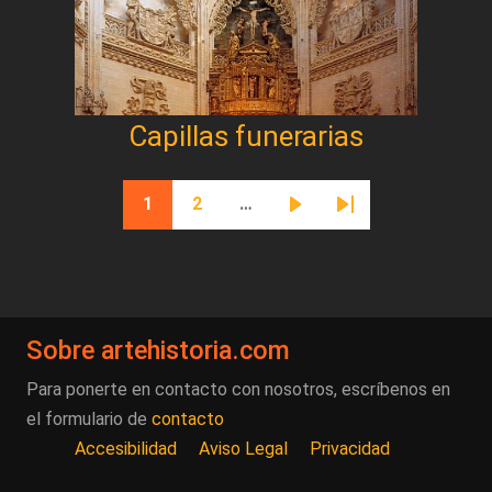
Capillas funerarias
Paginación
1
2
…
Página actual
Página
Siguiente página
Última página
Sobre artehistoria.com
Para ponerte en contacto con nosotros, escríbenos en
el formulario de
contacto
Accesibilidad
Aviso Legal
Privacidad