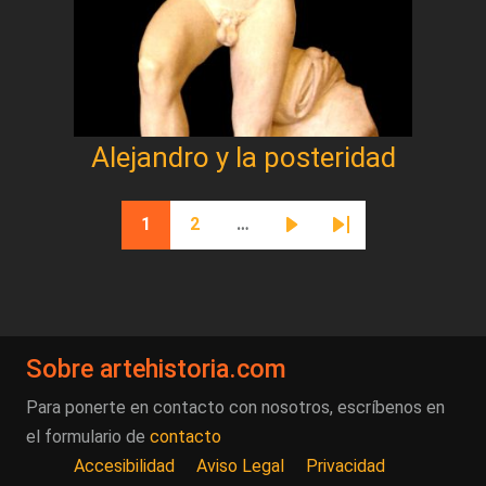
Alejandro y la posteridad
Paginación
1
2
…
Página actual
Página
Siguiente página
Última página
Sobre artehistoria.com
Para ponerte en contacto con nosotros, escríbenos en
el formulario de
contacto
Accesibilidad
Aviso Legal
Privacidad