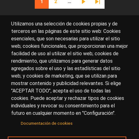
1
2
…
Página actual
Página
Siguiente página
Última página
Utilizamos una selección de cookies propias y de
terceros en las páginas de este sitio web: Cookies
esenciales, que son necesarias para utilizar el sitio
Sobre artehistoria.com
web; cookies funcionales, que proporcionan una mejor
facilidad de uso al utilizar el sitio web; cookies de
Para ponerte en contacto con nosotros, escríbenos en
rendimiento, que utilizamos para generar datos
el formulario de
contacto
agregados sobre el uso y las estadísticas del sitio
Accesibilidad
Aviso Legal
Privacidad
web; y cookies de marketing, que se utilizan para
mostrar contenido y publicidad relevantes. Si elige
"ACEPTAR TODO", acepta el uso de todas las
cookies. Puede aceptar y rechazar tipos de cookies
© Copyright 2017.
arteHistoria
&
Toools, S.L
o sus
individuales y revocar su consentimiento para el
licenciantes son los propietarios de todos los derechos
futuro en cualquier momento en "Configuración".
de propiedad intelectual e industrial de:
Documentación de cookies
(a) este sitio web publicado bajo el dominio
artehistoria.com
(b) todo el material publicado en artehistoria.com