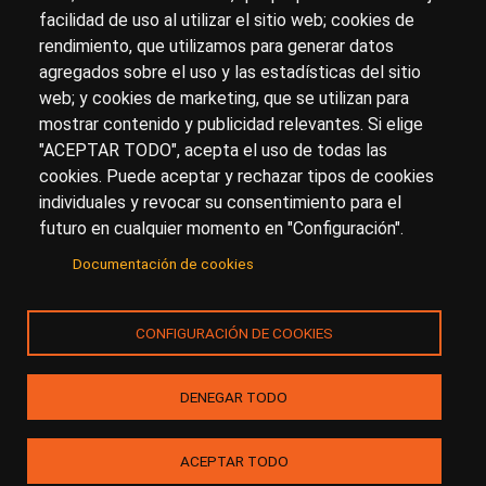
facilidad de uso al utilizar el sitio web; cookies de
Para ponerte en contacto con nosotros, escríbenos en
rendimiento, que utilizamos para generar datos
el formulario de
contacto
agregados sobre el uso y las estadísticas del sitio
Accesibilidad
Aviso Legal
Privacidad
web; y cookies de marketing, que se utilizan para
mostrar contenido y publicidad relevantes. Si elige
"ACEPTAR TODO", acepta el uso de todas las
cookies. Puede aceptar y rechazar tipos de cookies
© Copyright 2017.
arteHistoria
&
Toools, S.L
o sus
individuales y revocar su consentimiento para el
licenciantes son los propietarios de todos los derechos
futuro en cualquier momento en "Configuración".
de propiedad intelectual e industrial de:
Documentación de cookies
(a) este sitio web publicado bajo el dominio
artehistoria.com
(b) todo el material publicado en artehistoria.com
CONFIGURACIÓN DE COOKIES
(incluyendo, sin limitación, textos, imágenes, fotografías,
dibujos, música, marcas o logotipos, estructura y diseño
de la composición de cada una de las páginas
DENEGAR TODO
individuales que componen la totalidad del sitio,
combinaciones de colores, códigos fuentes de los
programas que generan la composición de las páginas,
software necesario para su funcionamiento, acceso y
ACEPTAR TODO
uso