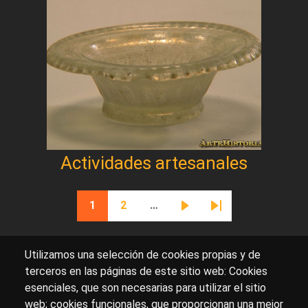
Actividades artesanales
Paginación
1
2
…
Página actual
Página
Siguiente página
Última página
Utilizamos una selección de cookies propias y de
terceros en las páginas de este sitio web: Cookies
esenciales, que son necesarias para utilizar el sitio
Sobre artehistoria.com
web; cookies funcionales, que proporcionan una mejor