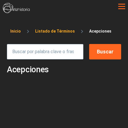
Pasar al contenido principal
Sobrescribir enlaces de ayuda a la 
Inicio
Listado de Términos
Acepciones
Acepciones