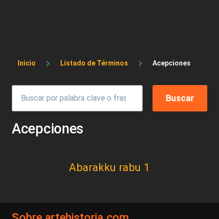
Sobrescribir enlaces de ayuda a la 
Inicio
Listado de Términos
Acepciones
Acepciones
Abarakku rabu 1
Sobre artehistoria.com