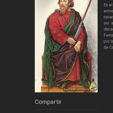
En el
entr
navar
ser 
deca
Ferna
por l
de Ca
Compartir