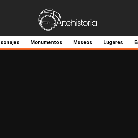
ncipal
rsonajes
Monumentos
Museos
Lugares
E