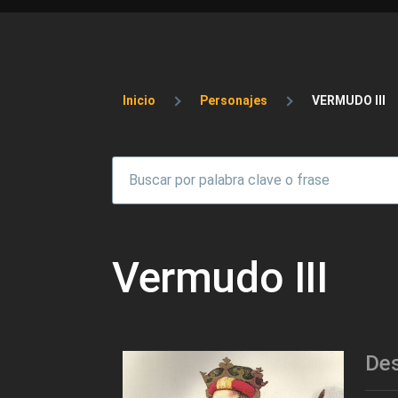
Sobrescribir enlaces 
Inicio
Personajes
VERMUDO III
Vermudo III
Des