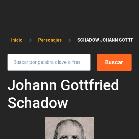
Sobrescribir enlaces de ayuda a la 
Inicio
Personajes
SCHADOW JOHANN GOTTFRI
Johann Gottfried
Schadow