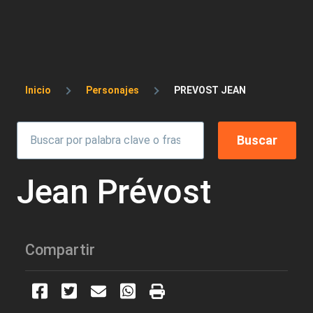
Sobrescribir enlaces de ayuda a la 
Inicio
Personajes
PREVOST JEAN
Jean Prévost
Compartir