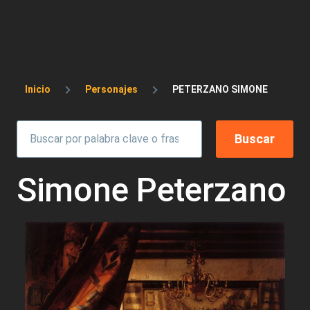
Sobrescribir enlaces de ayuda a la 
Inicio
Personajes
PETERZANO SIMONE
Simone Peterzano