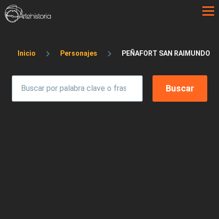
Pasar al contenido principal
Sobrescribir enlaces de ayuda a la 
Inicio
Personajes
PEÑAFORT SAN RAIMUNDO D