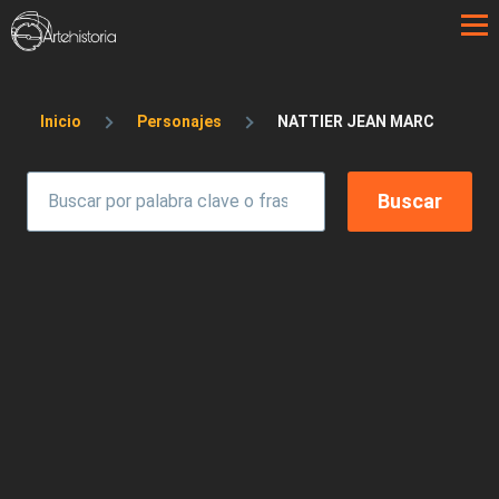
Pasar al contenido principal
Sobrescribir enlaces de ayuda a la 
Inicio
Personajes
NATTIER JEAN MARC