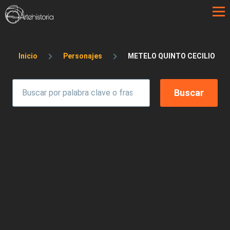
Pasar al contenido principal
Sobrescribir enlaces de ayuda a la 
Inicio
Personajes
METELO QUINTO CECILIO