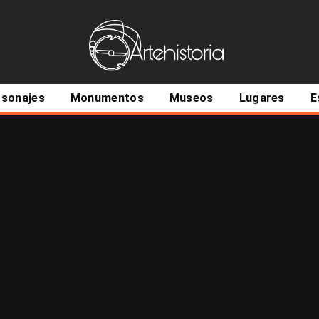
ncipal
rsonajes
Monumentos
Museos
Lugares
E