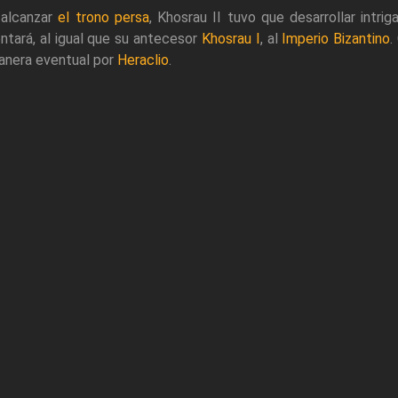
 alcanzar
el trono persa
, Khosrau II tuvo que desarrollar intri
ntará, al igual que su antecesor
Khosrau I
, al
Imperio Bizantino
.
anera eventual por
Heraclio
.