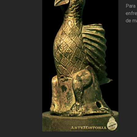
Para
enfre
de m