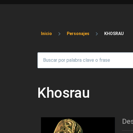
Sobrescribir enlaces 
Inicio
Personajes
KHOSRAU
Khosrau
Des