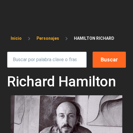
Sobrescribir enlaces de ayuda a la 
Inicio
Personajes
HAMILTON RICHARD
Richard Hamilton