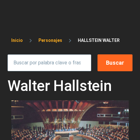
Sobrescribir enlaces de ayuda a la 
Inicio
Personajes
HALLSTEIN WALTER
Walter Hallstein