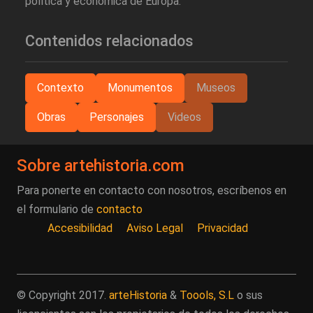
política y económica de Europa.
Contenidos relacionados
Contexto
Monumentos
Museos
Obras
Personajes
Videos
Sobre artehistoria.com
Para ponerte en contacto con nosotros, escríbenos en
el formulario de
contacto
Accesibilidad
Aviso Legal
Privacidad
© Copyright 2017.
arteHistoria
&
Toools, S.L
o sus