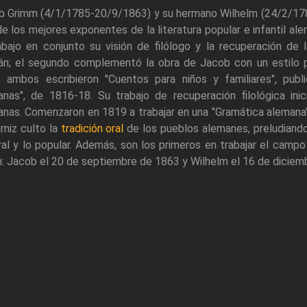
b Grimm (4/1/1785-20/9/1863) y su hermano Wilhelm (24/2/1786
e los mejores exponentes de la literatura popular e infantil ale
abajo en conjunto su visión de filólogo y la recuperación de l
án; el segundo complementó la obra de Jacob con un estilo po
e ambos escribieron "Cuentos para niños y familiares", pub
nas", de 1816-18. Su trabajo de recuperación filológica inic
nas. Comenzaron en 1819 a trabajar en una "Gramática alemana"
rniz culto la
tradición oral
de los pueblos alemanes, preludiando
al y lo popular. Además, son los primeros en trabajar el campo 
n: Jacob el 20 de septiembre de 1863 y Wilhelm el 16 de diciem