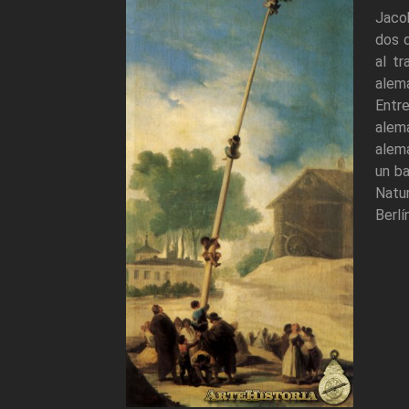
Jaco
dos d
al tr
alem
Entr
alema
alema
un ba
Natur
Berlí