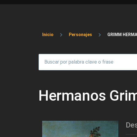
Sobrescribir enlaces 
Inicio
Personajes
GRIMM HERM
Hermanos Gri
Des