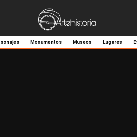
ncipal
rsonajes
Monumentos
Museos
Lugares
E