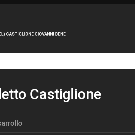
de ayuda a la navegación
L) CASTIGLIONE GIOVANNI BENE
etto Castiglione
arrollo