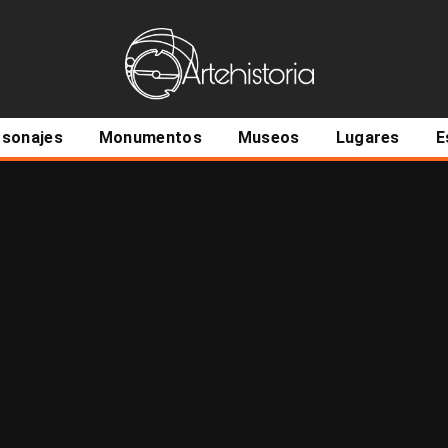
ncipal
rsonajes
Monumentos
Museos
Lugares
E