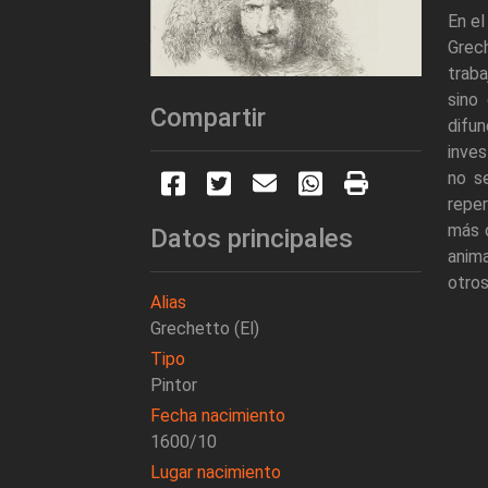
En el
Grec
traba
sino
Compartir
difu
inves
no se
reper
más 
Datos principales
anima
otros
Alias
Grechetto (El)
Tipo
Pintor
Fecha nacimiento
1600/10
Lugar nacimiento