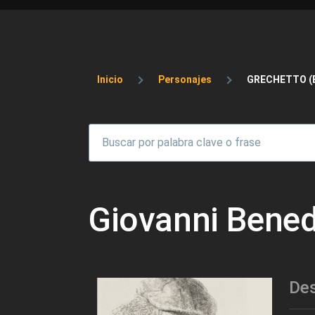
Sobrescribir enlaces 
Inicio
Personajes
GRECHETTO (E
Giovanni Bened
Des