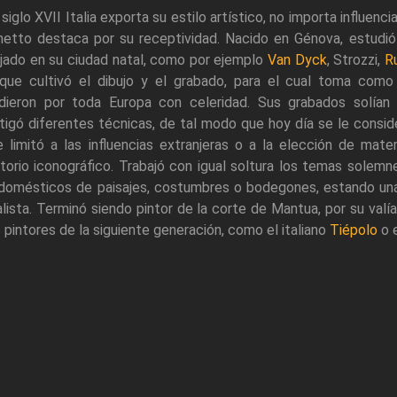
 siglo XVII Italia exporta su estilo artístico, no importa influenc
hetto destaca por su receptividad. Nacido en Génova, estudió
jado en su ciudad natal, como por ejemplo
Van Dyck
, Strozzi,
R
 que cultivó el dibujo y el grabado, para el cual toma co
ndieron por toda Europa con celeridad. Sus grabados solían
tigó diferentes técnicas, de tal modo que hoy día se le conside
 limitó a las influencias extranjeras o a la elección de mate
torio iconográfico. Trabajó con igual soltura los temas solemne
domésticos de paisajes, costumbres o bodegones, estando u
lista. Terminó siendo pintor de la corte de Mantua, por su valía,
 pintores de la siguiente generación, como el italiano
Tiépolo
o e