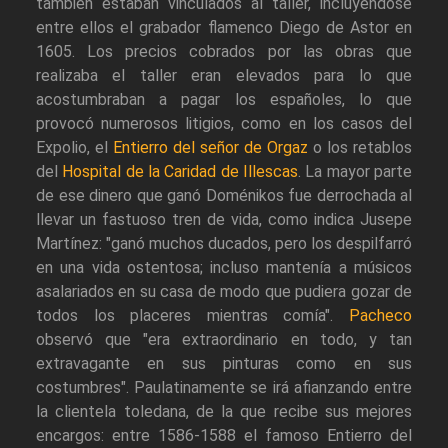
también estaban vinculados al taller, incluyéndose
entre ellos el grabador flamenco Diego de Astor en
1605. Los precios cobrados por las obras que
realizaba el taller eran elevados para lo que
acostumbraban a pagar los españoles, lo que
provocó numerosos litigios, como en los casos del
Expolio, el
Entierro del señor de Orgaz
o los retablos
del
Hospital de la Caridad de Illescas
. La mayor parte
de ese dinero que ganó Doménikos fue derrochada al
llevar un fastuoso tren de vida, como indica Jusepe
Martínez: "ganó muchos ducados, pero los despilfarró
en una vida ostentosa; incluso mantenía a músicos
asalariados en su casa de modo que pudiera gozar de
todos los placeres mientras comía".
Pacheco
observó que "era extraordinario en todo, y tan
extravagante en sus pinturas como en sus
costumbres". Paulatinamente se irá afianzando entre
la clientela toledana, de la que recibe sus mejores
encargos: entre 1586-1588 el famoso Entierro del