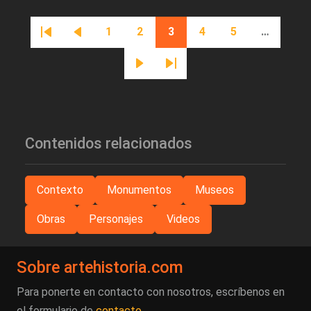
Paginación
1
2
3
4
5
…
Primera página
Página anterior
Página
Página
Página actual
Página
Página
Siguiente página
Última página
Contenidos relacionados
Contexto
Monumentos
Museos
Obras
Personajes
Videos
Sobre artehistoria.com
Para ponerte en contacto con nosotros, escríbenos en
el formulario de
contacto