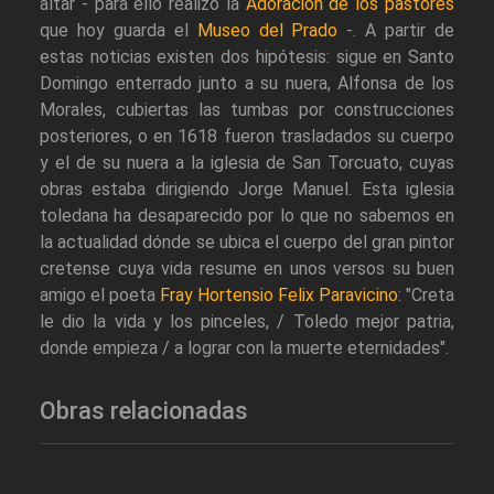
altar - para ello realizó la
Adoración de los pastores
que hoy guarda el
Museo del Prado
-. A partir de
estas noticias existen dos hipótesis: sigue en Santo
Domingo enterrado junto a su nuera, Alfonsa de los
Morales, cubiertas las tumbas por construcciones
posteriores, o en 1618 fueron trasladados su cuerpo
y el de su nuera a la iglesia de San Torcuato, cuyas
obras estaba dirigiendo Jorge Manuel. Esta iglesia
toledana ha desaparecido por lo que no sabemos en
la actualidad dónde se ubica el cuerpo del gran pintor
cretense cuya vida resume en unos versos su buen
amigo el poeta
Fray Hortensio Felix Paravicino
: "Creta
le dio la vida y los pinceles, / Toledo mejor patria,
donde empieza / a lograr con la muerte eternidades".
Obras relacionadas