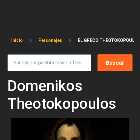
Sobrescribir enlaces de ayuda a la 
Inicio
Personajes
EL GRECO THEOTOKOPOULOS
Domenikos
Theotokopoulos