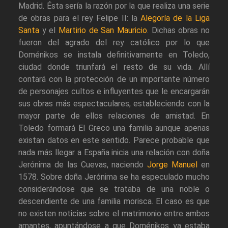
Madrid. Ésta sería la razón por la que realiza una serie
de obras para el rey Felipe II: la
Alegoría de la Liga
Santa
y el
Martirio de San Mauricio
. Dichas obras no
fueron del agrado del rey católico por lo que
Doménikos se instala definitivamente en Toledo,
ciudad donde triunfará el resto de su vida. Allí
contará con la protección de un importante número
de personajes cultos e influyentes que le encargarán
sus obras más espectaculares, estableciendo con la
mayor parte de ellos relaciones de amistad. En
Toledo formará El Greco una familia aunque apenas
existan datos en este sentido. Parece probable que
nada más llegar a España inicia una relación con doña
Jerónima de las Cuevas, naciendo
Jorge Manuel
en
1578. Sobre doña Jerónima se ha especulado mucho
considerándose que se trataba de una noble o
descendiente de una familia morisca. El caso es que
no existen noticias sobre el matrimonio entre ambos
amantes, apuntándose a que Doménikos ya estaba