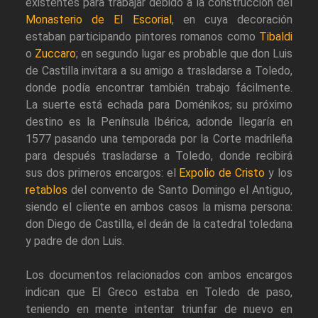
existentes para trabajar debido a la construcción del
Monasterio de El Escorial
, en cuya decoración
estaban participando pintores romanos como
Tibaldi
o
Zuccaro
; en segundo lugar es probable que don Luis
de Castilla invitara a su amigo a trasladarse a Toledo,
donde podía encontrar también trabajo fácilmente.
La suerte está echada para Doménikos; su próximo
destino es la Península Ibérica, adonde llegaría en
1577 pasando una temporada por la Corte madrileña
para después trasladarse a Toledo, donde recibirá
sus dos primeros encargos: el
Expolio de Cristo
y los
retablos
del convento de Santo Domingo el Antiguo,
siendo el cliente en ambos casos la misma persona:
don Diego de Castilla, el deán de la catedral toledana
y padre de don Luis.
Los documentos relacionados con ambos encargos
indican que El Greco estaba en Toledo de paso,
teniendo en mente intentar triunfar de nuevo en