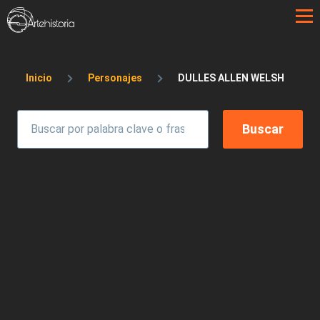
Pasar al contenido principal
Sobrescribir enlaces de ayuda a la 
Inicio
Personajes
DULLES ALLEN WELSH