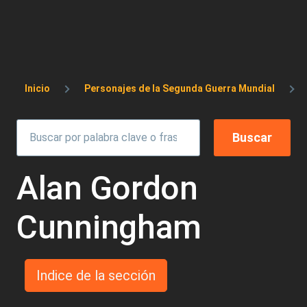
Sobrescribir enlaces de ayuda a la 
Inicio
Personajes de la Segunda Guerra Mundial
Alan Gordon
Cunningham
Indice de la sección