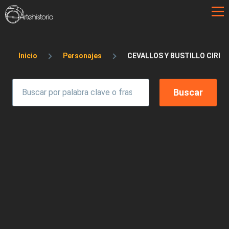
Pasar al contenido principal
Sobrescribir enlaces de ayuda a la 
Inicio
Personajes
CEVALLOS Y BUSTILLO CIRIA