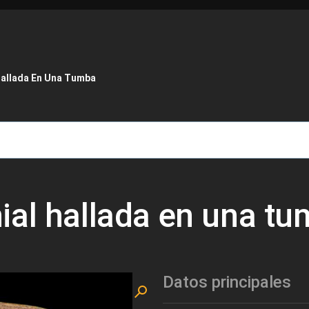
de ayuda a la navegación
Hallada En Una Tumba
ial hallada en una t
Datos principales