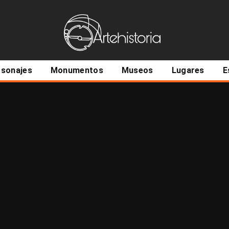
ncipal
rsonajes
Monumentos
Museos
Lugares
E