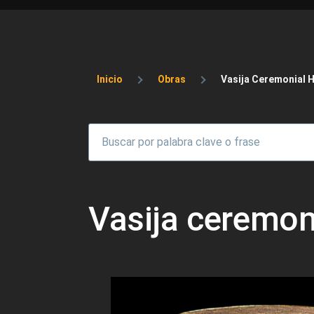
Sobrescribir enlaces 
Inicio
Obras
Vasija Ceremonial 
Vasija ceremon