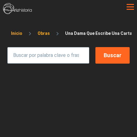
Pasar al contenido principal
Sobrescribir enlaces de ayuda a la 
Inicio
Obras
Una Dama Que Escribe Una Carta y S