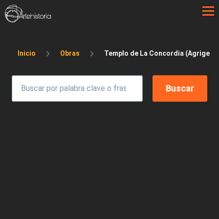
Pasar al contenido principal
Sobrescribir enlaces de ayuda a la 
Inicio
Obras
Templo de La Concordia (Agrigent