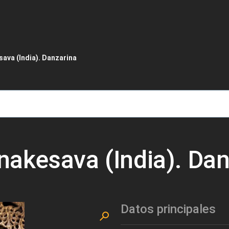
de ayuda a la navegación
va (India). Danzarina
akesava (India). Dan
Datos principales