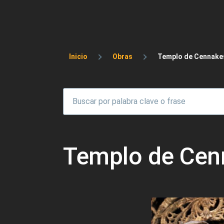
Sobrescribir enlaces 
Inicio
Obras
Templo de Cennakesa
Templo de Cenn