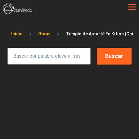
Pasar al contenido principal
Sobrescribir enlaces de ayuda a la 
Inicio
Obras
Templo de Astarté En Kition (Chipre