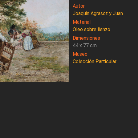
Autor
Joaquin Agrasot y Juan
Material
Oleo sobre lienzo
Dimensiones
44 x 77 cm
Museo
Colección Particular