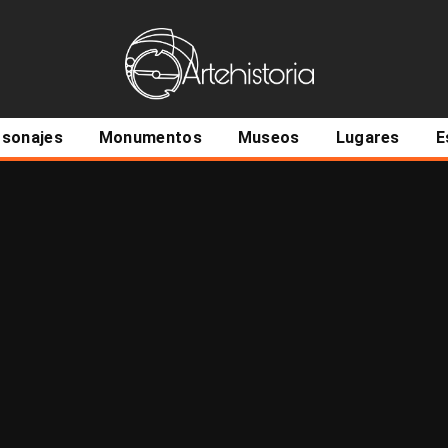
ncipal
rsonajes
Monumentos
Museos
Lugares
E