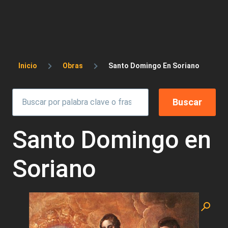
Sobrescribir enlaces de ayuda a la 
Inicio
Obras
Santo Domingo En Soriano
Santo Domingo en
Soriano