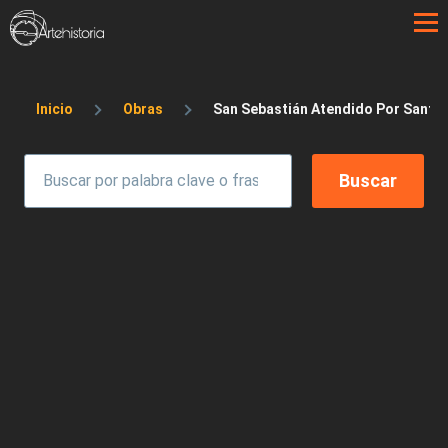
Pasar al contenido principal
Sobrescribir enlaces de ayuda a la 
Inicio
Obras
San Sebastián Atendido Por Santa 