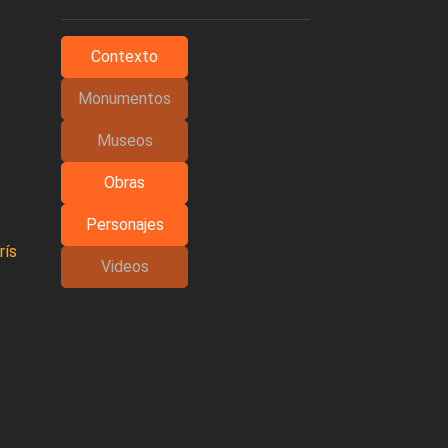
Contexto
Monumentos
Museos
Obras
Personajes
rís
Videos