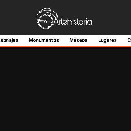
ncipal
rsonajes
Monumentos
Museos
Lugares
E