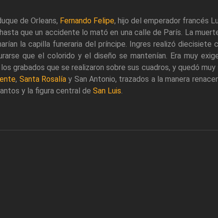
 duque de Orleans,
Fernando Felipe
, hijo del emperador francés L
 hasta que un accidente lo mató en una calle de París. La muerte
arían la capilla funeraria del príncipe. Ingres realizó diecisiet
gurarse que el colorido y el diseño se mantenían. Era muy ex
los grabados que se realizaron sobre sus cuadros, y quedó muy sa
ente
,
Santa Rosalía
y San Antonio, trazados a la manera renacen
antos y la figura central de
San Luis
.