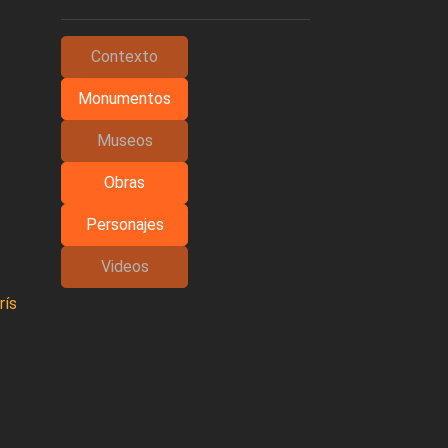
Contexto
Monumentos
Museos
Obras
Personajes
Videos
rís