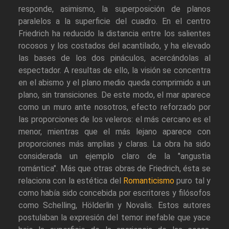
responde, asimismo, la superposición de planos
paralelos a la superficie del cuadro. En el centro
Friedrich ha reducido la distancia entre los salientes
rocosos y los costados del acantilado, y ha elevado
las bases de los dos pináculos, acercándolas al
espectador. A resultas de ello, la visión se concentra
en el abismo y el plano medio queda comprimido a un
plano, sin transiciones. De este modo, el mar aparece
como un muro ante nosotros, efecto reforzado por
las proporciones de los veleros: el más cercano es el
menor, mientras que el más lejano aparece con
proporciones más amplias y claras. La obra ha sido
considerada un ejemplo claro de la "angustia
romántica". Más que otras obras de Friedrich, ésta se
relaciona con la estética del
Romanticismo
puro tal y
como había sido concebida por escritores y filósofos
como Schelling, Hölderlin y Novalis. Estos autores
postulaban la expresión del temor inefable que yace