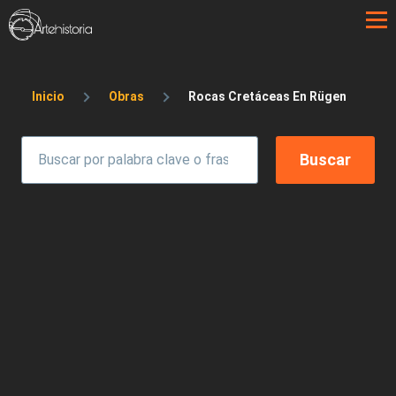
Pasar al contenido principal
Sobrescribir enlaces de ayuda a la 
Inicio
Obras
Rocas Cretáceas En Rügen