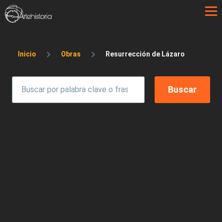
Pasar al contenido principal
Sobrescribir enlaces de ayuda a la 
Inicio
Obras
Resurrección de Lázaro