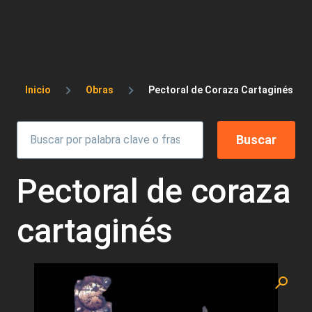
Sobrescribir enlaces de ayuda a la 
Inicio
Obras
Pectoral de Coraza Cartaginés
Pectoral de coraza
cartaginés