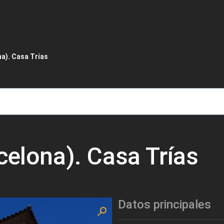
de ayuda a la navegación
na). Casa Trías
celona). Casa Trías
Datos principales