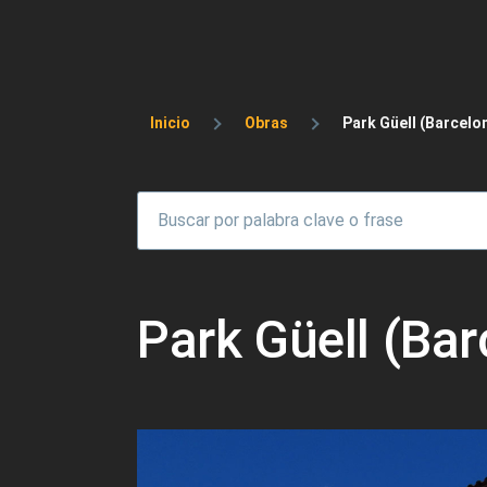
Sobrescribir enlaces 
Inicio
Obras
Park Güell (Barcelo
Park Güell (Bar