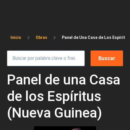
Sobrescribir enlaces de ayuda a la 
Inicio
Obras
Panel de Una Casa de Los Espíritus
Panel de una Casa
de los Espíritus
(Nueva Guinea)