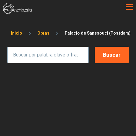
Pasar al contenido principal
Sobrescribir enlaces de ayuda a la 
Inicio
Obras
Palacio de Sanssouci (Postdam)