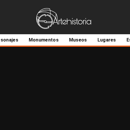
ncipal
rsonajes
Monumentos
Museos
Lugares
E