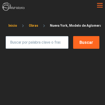
Pasar al contenido principal
Sobrescribir enlaces de ayuda a la 
Inicio
Obras
Nueva York, Modelo de Aglomeraci